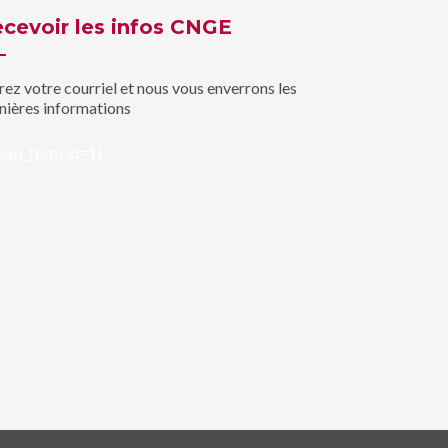
cevoir les infos CNGE
rez votre courriel et nous vous enverrons les
nières informations
bwp_form id=1]