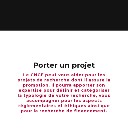
Porter un projet
Le CNGE peut vous aider pour les
projets de recherche dont il assure la
promotion. Il pourra apporter son
expertise pour définir et catégoriser
la typologie de votre recherche, vous
accompagner pour les aspects
réglementaires et éthiques ainsi que
pour la recherche de financement.