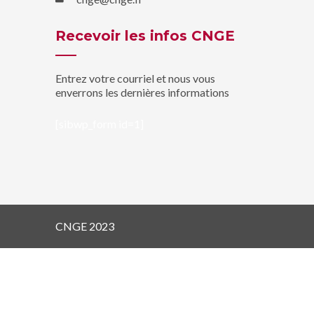
Recevoir les infos CNGE
Entrez votre courriel et nous vous
enverrons les dernières informations
[sibwp_form id=1]
CNGE 2023
Page D’accueil
Le CNGE
La Pédagogie
La Recherche